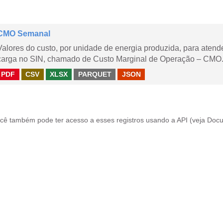
CMO Semanal
Valores do custo, por unidade de energia produzida, para aten
carga no SIN, chamado de Custo Marginal de Operação – CMO. 
PDF
CSV
XLSX
PARQUET
JSON
cê também pode ter acesso a esses registros usando a
API
(veja
Docu