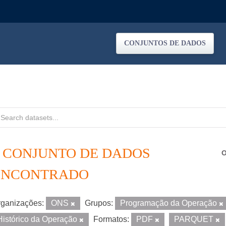
CONJUNTOS DE DADOS
1 CONJUNTO DE DADOS
O
ENCONTRADO
ganizações:
ONS
Grupos:
Programação da Operação
Histórico da Operação
Formatos:
PDF
PARQUET