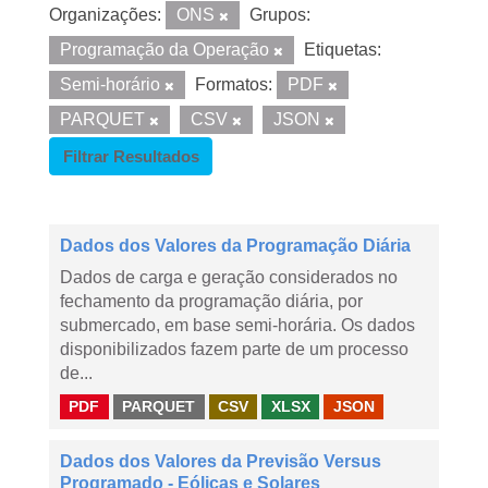
Organizações:
ONS
Grupos:
Programação da Operação
Etiquetas:
Semi-horário
Formatos:
PDF
PARQUET
CSV
JSON
Filtrar Resultados
Dados dos Valores da Programação Diária
Dados de carga e geração considerados no
fechamento da programação diária, por
submercado, em base semi-horária. Os dados
disponibilizados fazem parte de um processo
de...
PDF
PARQUET
CSV
XLSX
JSON
Dados dos Valores da Previsão Versus
Programado - Eólicas e Solares