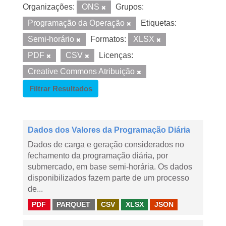
Organizações:
ONS
Grupos:
Programação da Operação
Etiquetas:
Semi-horário
Formatos:
XLSX
PDF
CSV
Licenças:
Creative Commons Atribuição
Filtrar Resultados
Dados dos Valores da Programação Diária
Dados de carga e geração considerados no
fechamento da programação diária, por
submercado, em base semi-horária. Os dados
disponibilizados fazem parte de um processo
de...
PDF
PARQUET
CSV
XLSX
JSON