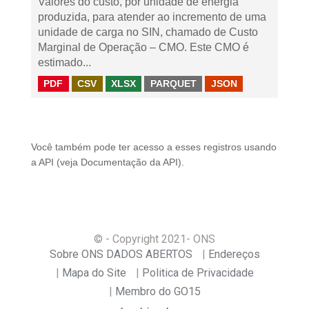
Valores do custo, por unidade de energia
produzida, para atender ao incremento de uma
unidade de carga no SIN, chamado de Custo
Marginal de Operação – CMO. Este CMO é
estimado...
PDF
CSV
XLSX
PARQUET
JSON
Você também pode ter acesso a esses registros usando
a
API
(veja
Documentação da API
).
© - Copyright
2021
- ONS
Sobre ONS DADOS ABERTOS
Endereços
Mapa do Site
Politica de Privacidade
Membro do GO15