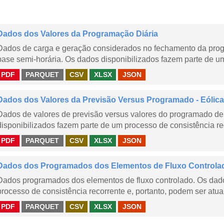
Dados dos Valores da Programação Diária
Dados de carga e geração considerados no fechamento da prog
base semi-horária. Os dados disponibilizados fazem parte de um
PDF
PARQUET
CSV
XLSX
JSON
Dados dos Valores da Previsão Versus Programado - Eólica
Dados de valores de previsão versus valores do programado de 
disponibilizados fazem parte de um processo de consistência rec
PDF
PARQUET
CSV
XLSX
JSON
Dados dos Programados dos Elementos de Fluxo Controla
Dados programados dos elementos de fluxo controlado. Os dado
processo de consistência recorrente e, portanto, podem ser atua
PDF
PARQUET
CSV
XLSX
JSON