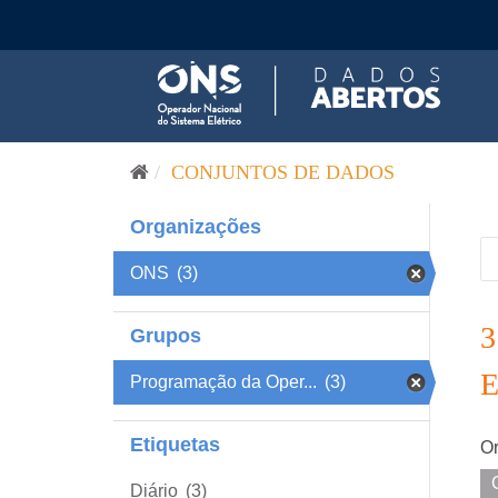
Pular para o conteúdo
CONJUNTOS DE DADOS
Organizações
ONS
(3)
Grupos
Programação da Oper...
(3)
Etiquetas
Or
Diário
(3)