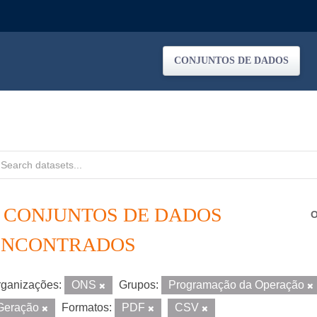
CONJUNTOS DE DADOS
3 CONJUNTOS DE DADOS
O
ENCONTRADOS
ganizações:
ONS
Grupos:
Programação da Operação
Geração
Formatos:
PDF
CSV