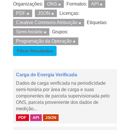
Organizações:
ONS
Formatos:
API
PDF
JSON
Licenças:
Creative Commons Atribuição
Etiquetas:
Semi-horário
Grupos:
Programação da Operação
Filtrar Resultados
Carga de Energia Verificada
Dados de carga verificada na periodicidade
semi-horária por área de carga e suas
componentes de parcela supervisionada pelo
ONS, parcela proveniente dos dados de
medição...
PDF
API
JSON