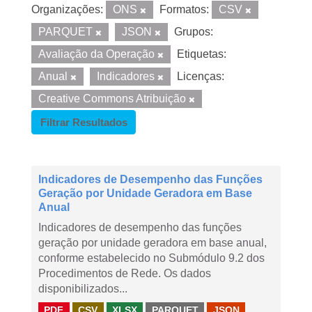
Organizações:
ONS
Formatos:
CSV
PARQUET
JSON
Grupos:
Avaliação da Operação
Etiquetas:
Anual
Indicadores
Licenças:
Creative Commons Atribuição
Filtrar Resultados
Indicadores de Desempenho das Funções
Geração por Unidade Geradora em Base
Anual
Indicadores de desempenho das funções
geração por unidade geradora em base anual,
conforme estabelecido no Submódulo 9.2 dos
Procedimentos de Rede. Os dados
disponibilizados...
PDF
CSV
XLSX
PARQUET
JSON