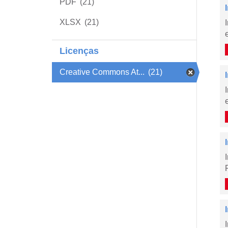
PDF
(21)
XLSX
(21)
Licenças
Creative Commons At...
(21)