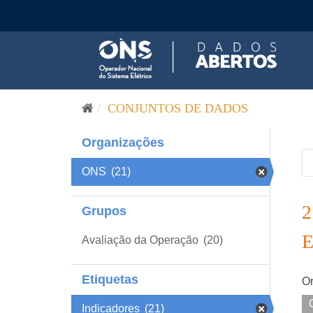
Pular para o conteúdo
CONJUNTOS DE DADOS
Organizações
ONS
(21)
Grupos
Avaliação da Operação
(20)
Etiquetas
Or
Indicadores
(21)