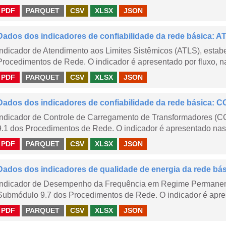
PDF
PARQUET
CSV
XLSX
JSON
Dados dos indicadores de confiabilidade da rede básica: AT
Indicador de Atendimento aos Limites Sistêmicos (ATLS), esta
Procedimentos de Rede. O indicador é apresentado por fluxo, na
PDF
PARQUET
CSV
XLSX
JSON
Dados dos indicadores de confiabilidade da rede básica: CC
Indicador de Controle de Carregamento de Transformadores (
9.1 dos Procedimentos de Rede. O indicador é apresentado nas
PDF
PARQUET
CSV
XLSX
JSON
Dados dos indicadores de qualidade de energia da rede bá
Indicador de Desempenho da Frequência em Regime Permanent
Submódulo 9.7 dos Procedimentos de Rede. O indicador é apres
PDF
PARQUET
CSV
XLSX
JSON