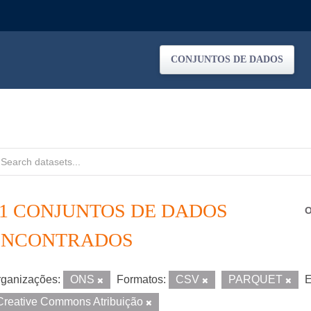
CONJUNTOS DE DADOS
21 CONJUNTOS DE DADOS
O
ENCONTRADOS
ganizações:
ONS
Formatos:
CSV
PARQUET
E
Creative Commons Atribuição