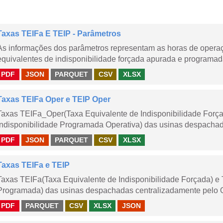
Taxas TEIFa E TEIP - Parâmetros
As informações dos parâmetros representam as horas de operaçã
equivalentes de indisponibilidade forçada apurada e programad
PDF
JSON
PARQUET
CSV
XLSX
Taxas TEIFa Oper e TEIP Oper
Taxas TEIFa_Oper(Taxa Equivalente de Indisponibilidade Forç
Indisponibilidade Programada Operativa) das usinas despachad
PDF
JSON
PARQUET
CSV
XLSX
Taxas TEIFa e TEIP
Taxas TEIFa(Taxa Equivalente de Indisponibilidade Forçada) e 
Programada) das usinas despachadas centralizadamente pelo ONS
PDF
PARQUET
CSV
XLSX
JSON