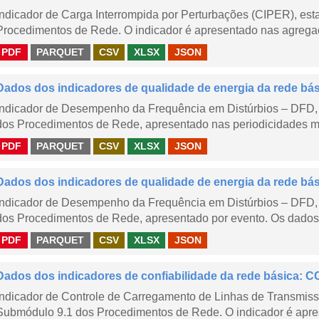
Indicador de Carga Interrompida por Perturbações (CIPER), es
Procedimentos de Rede. O indicador é apresentado nas agregaç
PDF
PARQUET
CSV
XLSX
JSON
Dados dos indicadores de qualidade de energia da rede bá
Indicador de Desempenho da Frequência em Distúrbios – DFD,
dos Procedimentos de Rede, apresentado nas periodicidades me
PDF
PARQUET
CSV
XLSX
JSON
Dados dos indicadores de qualidade de energia da rede bá
Indicador de Desempenho da Frequência em Distúrbios – DFD,
dos Procedimentos de Rede, apresentado por evento. Os dados d
PDF
PARQUET
CSV
XLSX
JSON
Dados dos indicadores de confiabilidade da rede básica: CC
Indicador de Controle de Carregamento de Linhas de Transmis
Submódulo 9.1 dos Procedimentos de Rede. O indicador é apre