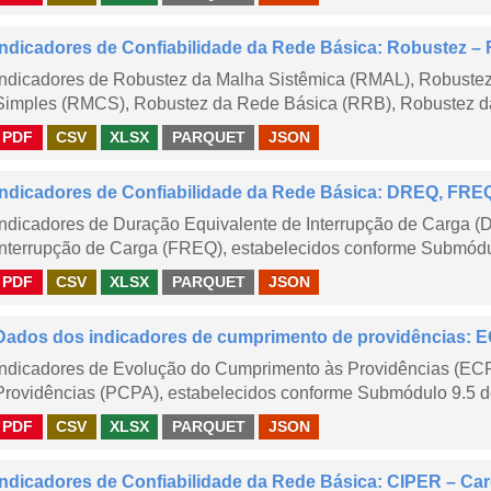
Indicadores de Confiabilidade da Rede Básica: Robustez
Indicadores de Robustez da Malha Sistêmica (RMAL), Robustez
Simples (RMCS), Robustez da Rede Básica (RRB), Robustez da
PDF
CSV
XLSX
PARQUET
JSON
Indicadores de Confiabilidade da Rede Básica: DREQ, FRE
Indicadores de Duração Equivalente de Interrupção de Carga (
Interrupção de Carga (FREQ), estabelecidos conforme Submódu
PDF
CSV
XLSX
PARQUET
JSON
Dados dos indicadores de cumprimento de providências:
Indicadores de Evolução do Cumprimento às Providências (EC
Providências (PCPA), estabelecidos conforme Submódulo 9.5 d
PDF
CSV
XLSX
PARQUET
JSON
Indicadores de Confiabilidade da Rede Básica: CIPER – Carg