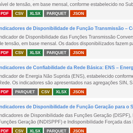
nível de tensão, em base mensal, conforme estabelecido no Sub
PDF
CSV
XLSX
PARQUET
JSON
Indicadores de Disponibilidade de Função Transmissão – 
Indicador de Disponibilidade das Funções Transmissão Conver
de tensão, em base mensal. Os dados disponibilizados fazem pa
PDF
CSV
XLSX
PARQUET
JSON
Indicadores de Confiabilidade da Rede Básica: ENS – Ener
Indicador de Energia Não Suprida (ENS), estabelecido confor
Rede. Os indicadores são apresentados nas agregações SIN, S
PDF
PARQUET
CSV
XLSX
JSON
Indicadores de Disponibilidade de Função Geração para o 
Indicadores de Disponibilidade das Funções Geração (DISPF), 
Funções Geração (INDISPPF) e Indisponibilidade Forçada das 
PDF
CSV
XLSX
PARQUET
JSON