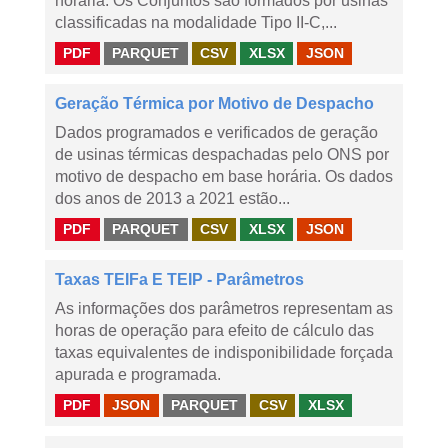
horária. Os Conjuntos são formados por usinas
classificadas na modalidade Tipo II-C,...
PDF
PARQUET
CSV
XLSX
JSON
Geração Térmica por Motivo de Despacho
Dados programados e verificados de geração
de usinas térmicas despachadas pelo ONS por
motivo de despacho em base horária. Os dados
dos anos de 2013 a 2021 estão...
PDF
PARQUET
CSV
XLSX
JSON
Taxas TEIFa E TEIP - Parâmetros
As informações dos parâmetros representam as
horas de operação para efeito de cálculo das
taxas equivalentes de indisponibilidade forçada
apurada e programada.
PDF
JSON
PARQUET
CSV
XLSX