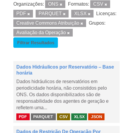
Organizações:
ONS
Formatos:
CSV
PDF
PARQUET
XLSX
Licenças:
Creative Commons Atribuição
Grupos:
Avaliação da Operação
Filtrar Resultados
Dados Hidráulicos por Reservatório – Base
horária
Dados hidráulicos de reservatórios em
periodicidade horária, não consistidos pelo
ONS. Os dados disponibilizados são de
responsabilidade dos agentes de geração e
refletem uma...
PDF
PARQUET
CSV
XLSX
JSON
Dados de Restrição De Operação Por