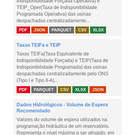
Indisponibilidade Forçada Operativa) e
TEIP_Oper(Taxa de Indisponibilidade
Programada Operativa) das usinas
despachadas centralizadamente...
PDF
JSON
PARQUET
CSV
XLSX
Taxas TEIFa e TEIP
Taxas TEIFa(Taxa Equivalente de
Indisponibilidade Forçada) e TEIP(Taxa de
Indisponibilidade Programada) das usinas
despachadas centralizadamente pelo ONS
(Tipo I e Tipo II-A)...
PDF
PARQUET
CSV
XLSX
JSON
Dados Hidrológicos - Volume de Espera
Recomendado
Valores do volume de espera utilizados na
programação hidráulica de um reservatório.
Representa o nível máximo a ser atingido, em