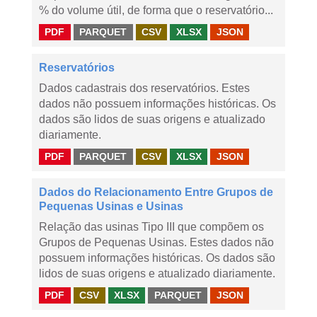
% do volume útil, de forma que o reservatório...
PDF
PARQUET
CSV
XLSX
JSON
Reservatórios
Dados cadastrais dos reservatórios. Estes
dados não possuem informações históricas. Os
dados são lidos de suas origens e atualizado
diariamente.
PDF
PARQUET
CSV
XLSX
JSON
Dados do Relacionamento Entre Grupos de
Pequenas Usinas e Usinas
Relação das usinas Tipo III que compõem os
Grupos de Pequenas Usinas. Estes dados não
possuem informações históricas. Os dados são
lidos de suas origens e atualizado diariamente.
PDF
CSV
XLSX
PARQUET
JSON