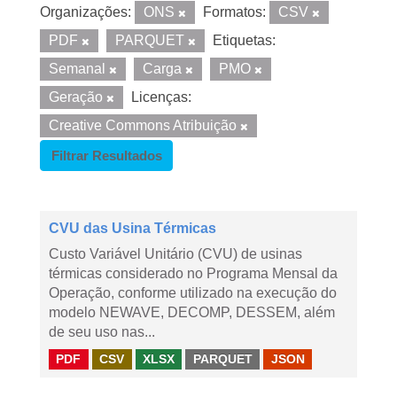
Organizações:
ONS
Formatos:
CSV
PDF
PARQUET
Etiquetas:
Semanal
Carga
PMO
Geração
Licenças:
Creative Commons Atribuição
Filtrar Resultados
CVU das Usina Térmicas
Custo Variável Unitário (CVU) de usinas
térmicas considerado no Programa Mensal da
Operação, conforme utilizado na execução do
modelo NEWAVE, DECOMP, DESSEM, além
de seu uso nas...
PDF
CSV
XLSX
PARQUET
JSON