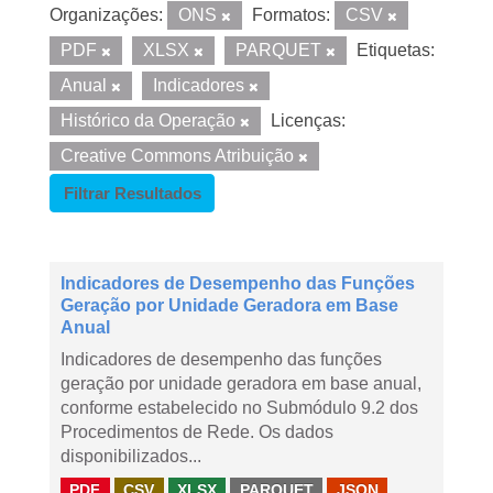
Organizações:
ONS
Formatos:
CSV
PDF
XLSX
PARQUET
Etiquetas:
Anual
Indicadores
Histórico da Operação
Licenças:
Creative Commons Atribuição
Filtrar Resultados
Indicadores de Desempenho das Funções
Geração por Unidade Geradora em Base
Anual
Indicadores de desempenho das funções
geração por unidade geradora em base anual,
conforme estabelecido no Submódulo 9.2 dos
Procedimentos de Rede. Os dados
disponibilizados...
PDF
CSV
XLSX
PARQUET
JSON