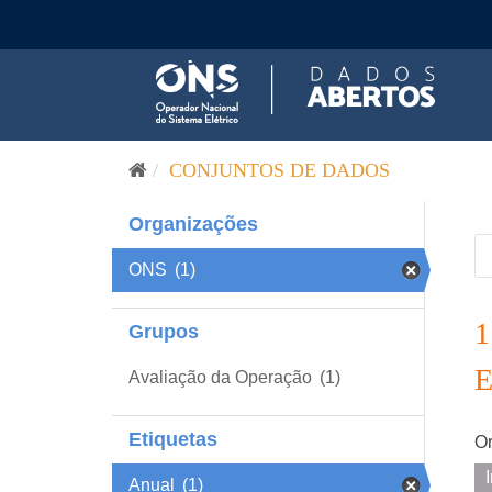
Pular para o conteúdo
CONJUNTOS DE DADOS
Organizações
ONS
(1)
Grupos
Avaliação da Operação
(1)
Etiquetas
Or
Anual
(1)