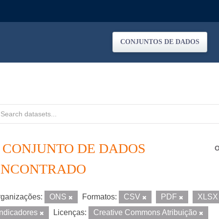
CONJUNTOS DE DADOS
1 CONJUNTO DE DADOS
O
ENCONTRADO
ganizações:
ONS
Formatos:
CSV
PDF
XLS
Indicadores
Licenças:
Creative Commons Atribuição