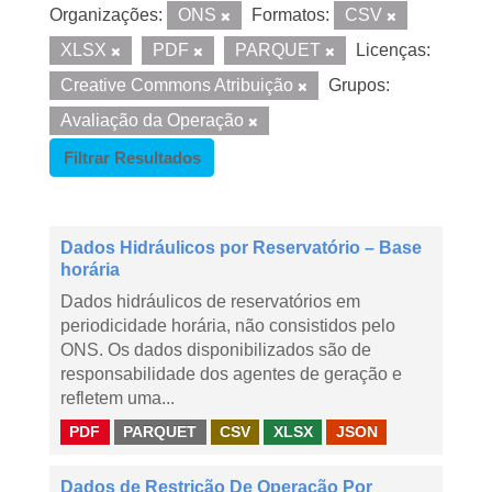
Organizações:
ONS
Formatos:
CSV
XLSX
PDF
PARQUET
Licenças:
Creative Commons Atribuição
Grupos:
Avaliação da Operação
Filtrar Resultados
Dados Hidráulicos por Reservatório – Base
horária
Dados hidráulicos de reservatórios em
periodicidade horária, não consistidos pelo
ONS. Os dados disponibilizados são de
responsabilidade dos agentes de geração e
refletem uma...
PDF
PARQUET
CSV
XLSX
JSON
Dados de Restrição De Operação Por