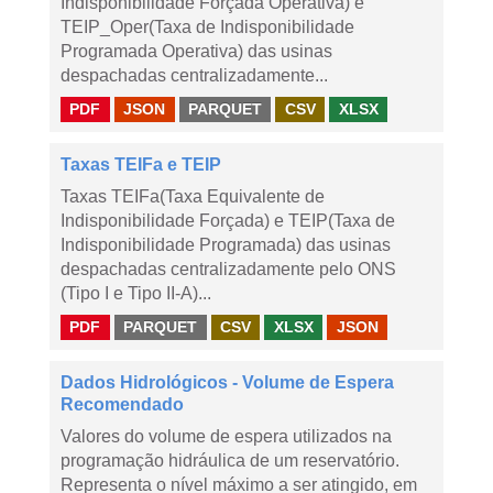
Indisponibilidade Forçada Operativa) e
TEIP_Oper(Taxa de Indisponibilidade
Programada Operativa) das usinas
despachadas centralizadamente...
PDF
JSON
PARQUET
CSV
XLSX
Taxas TEIFa e TEIP
Taxas TEIFa(Taxa Equivalente de
Indisponibilidade Forçada) e TEIP(Taxa de
Indisponibilidade Programada) das usinas
despachadas centralizadamente pelo ONS
(Tipo I e Tipo II-A)...
PDF
PARQUET
CSV
XLSX
JSON
Dados Hidrológicos - Volume de Espera
Recomendado
Valores do volume de espera utilizados na
programação hidráulica de um reservatório.
Representa o nível máximo a ser atingido, em