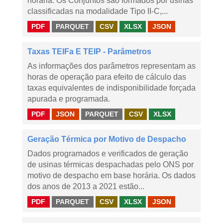
horária. Os Conjuntos são formados por usinas
classificadas na modalidade Tipo II-C,...
PDF
PARQUET
CSV
XLSX
JSON
Taxas TEIFa E TEIP - Parâmetros
As informações dos parâmetros representam as
horas de operação para efeito de cálculo das
taxas equivalentes de indisponibilidade forçada
apurada e programada.
PDF
JSON
PARQUET
CSV
XLSX
Geração Térmica por Motivo de Despacho
Dados programados e verificados de geração
de usinas térmicas despachadas pelo ONS por
motivo de despacho em base horária. Os dados
dos anos de 2013 a 2021 estão...
PDF
PARQUET
CSV
XLSX
JSON