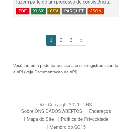
fazem parte de um processo de consistência...
PDF
XLSX
CSV
PARQUET
JSON
1
2
3
»
Você também pode ter acesso a esses registros usando
a
API
(veja
Documentação da API
).
© - Copyright
2021
- ONS
Sobre ONS DADOS ABERTOS
Endereços
Mapa do Site
Politica de Privacidade
Membro do GO15