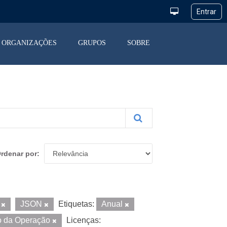
ORGANIZAÇÕES
GRUPOS
SOBRE
rdenar por
F
JSON
Etiquetas:
Anual
o da Operação
Licenças: