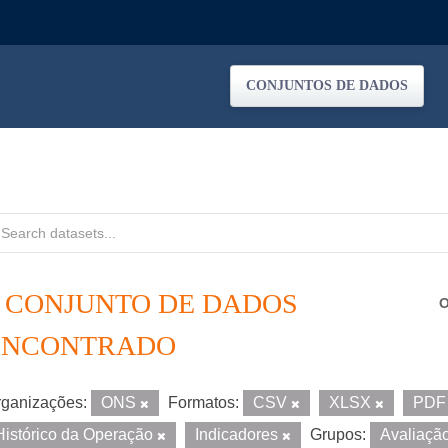
CONJUNTOS DE DADOS
1 CONJUNTO DE DADOS
O
ENCONTRADO
ganizações:
ONS
Formatos:
CSV
XLSX
PD
Histórico da Operação
Indicadores
Grupos:
Avaliaçã