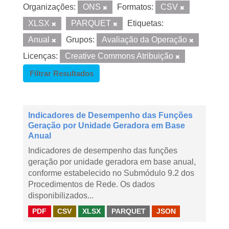
Organizações:
ONS
Formatos:
CSV
XLSX
PARQUET
Etiquetas:
Anual
Grupos:
Avaliação da Operação
Licenças:
Creative Commons Atribuição
Filtrar Resultados
Indicadores de Desempenho das Funções
Geração por Unidade Geradora em Base
Anual
Indicadores de desempenho das funções
geração por unidade geradora em base anual,
conforme estabelecido no Submódulo 9.2 dos
Procedimentos de Rede. Os dados
disponibilizados...
PDF
CSV
XLSX
PARQUET
JSON