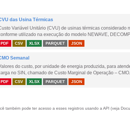
CVU das Usina Térmicas
Custo Variável Unitário (CVU) de usinas térmicas considerado
conforme utilizado na execução do modelo NEWAVE, DECOMP,
PDF
CSV
XLSX
PARQUET
JSON
CMO Semanal
Valores do custo, por unidade de energia produzida, para aten
carga no SIN, chamado de Custo Marginal de Operação – CMO. 
PDF
CSV
XLSX
PARQUET
JSON
cê também pode ter acesso a esses registros usando a
API
(veja
Docu