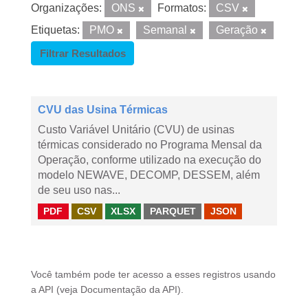
Organizações:
ONS
Formatos:
CSV
Etiquetas:
PMO
Semanal
Geração
Filtrar Resultados
CVU das Usina Térmicas
Custo Variável Unitário (CVU) de usinas
térmicas considerado no Programa Mensal da
Operação, conforme utilizado na execução do
modelo NEWAVE, DECOMP, DESSEM, além
de seu uso nas...
PDF
CSV
XLSX
PARQUET
JSON
Você também pode ter acesso a esses registros usando
a
API
(veja
Documentação da API
).