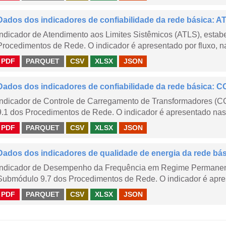
Dados dos indicadores de confiabilidade da rede básica: AT
Indicador de Atendimento aos Limites Sistêmicos (ATLS), esta
Procedimentos de Rede. O indicador é apresentado por fluxo, na
PDF
PARQUET
CSV
XLSX
JSON
Dados dos indicadores de confiabilidade da rede básica: CC
Indicador de Controle de Carregamento de Transformadores (
9.1 dos Procedimentos de Rede. O indicador é apresentado nas
PDF
PARQUET
CSV
XLSX
JSON
Dados dos indicadores de qualidade de energia da rede bá
Indicador de Desempenho da Frequência em Regime Permanent
Submódulo 9.7 dos Procedimentos de Rede. O indicador é apres
PDF
PARQUET
CSV
XLSX
JSON