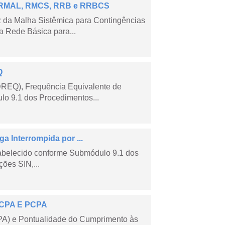
 – RMAL, RMCS, RRB e RRBCS
 da Malha Sistêmica para Contingências
 Rede Básica para...
Q
DREQ), Frequência Equivalente de
lo 9.1 dos Procedimentos...
a Interrompida por ...
tabelecido conforme Submódulo 9.1 dos
ões SIN,...
 ECPA E PCPA
PA) e Pontualidade do Cumprimento às