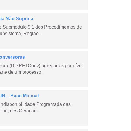
gia Não Suprida
me Submódulo 9.1 dos Procedimentos de
ubsistema, Região...
Conversores
sora (DISPFTConv) agregados por nível
rte de um processo...
SIN – Base Mensal
Indisponibilidade Programada das
Funções Geração...