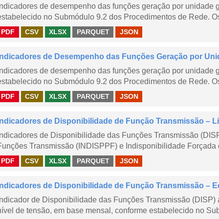
Indicadores de desempenho das funções geração por unidade 
estabelecido no Submódulo 9.2 dos Procedimentos de Rede. Os 
PDF
CSV
XLSX
PARQUET
JSON
Indicadores de Desempenho das Funções Geração por Unid
Indicadores de desempenho das funções geração por unidade 
estabelecido no Submódulo 9.2 dos Procedimentos de Rede. Os 
PDF
CSV
XLSX
PARQUET
JSON
Indicadores de Disponibilidade de Função Transmissão – Li
Indicadores de Disponibilidade das Funções Transmissão (DISP
Funções Transmissão (INDISPPF) e Indisponibilidade Forçada 
PDF
CSV
XLSX
PARQUET
JSON
Indicadores de Disponibilidade de Função Transmissão – E
Indicador de Disponibilidade das Funções Transmissão (DISP) 
nível de tensão, em base mensal, conforme estabelecido no Sub