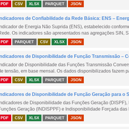
PDF
CSV
XLSX
PARQUET
JSON
Indicadores de Confiabilidade da Rede Básica: ENS – Ener
Indicador de Energia Não Suprida (ENS), estabelecido confor
Rede. Os indicadores são apresentados nas agregações SIN, S
PDF
PARQUET
CSV
XLSX
JSON
Indicadores de Disponibilidade de Função Transmissão – 
Indicador de Disponibilidade das Funções Transmissão Conver
de tensão, em base mensal. Os dados disponibilizados fazem pa
PDF
CSV
XLSX
PARQUET
JSON
Indicadores de Disponibilidade de Função Geração para o 
Indicadores de Disponibilidade das Funções Geração (DISPF), 
Funções Geração (INDISPPF) e Indisponibilidade Forçada das 
PDF
CSV
XLSX
PARQUET
JSON