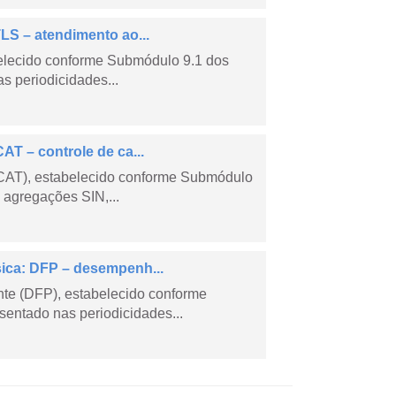
LS – atendimento ao...
belecido conforme Submódulo 9.1 dos
s periodicidades...
AT – controle de ca...
CCAT), estabelecido conforme Submódulo
 agregações SIN,...
sica: DFP – desempenh...
e (DFP), estabelecido conforme
entado nas periodicidades...