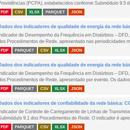
Providências (PCPA), estabelecidos conforme Submódulo 9.5 d
PDF
CSV
XLSX
PARQUET
JSON
Dados dos indicadores de qualidade de energia da rede bá
Indicador de Desempenho da Frequência em Distúrbios – DFD,
dos Procedimentos de Rede, apresentado nas periodicidades me
PDF
PARQUET
CSV
XLSX
JSON
Dados dos indicadores de qualidade de energia da rede bá
Indicador de Desempenho da Frequência em Distúrbios – DFD,
dos Procedimentos de Rede, apresentado por evento. Os dados d
PDF
PARQUET
CSV
XLSX
JSON
Dados dos indicadores de confiabilidade da rede básica: CC
Indicador de Controle de Carregamento de Linhas de Transmis
Submódulo 9.1 dos Procedimentos de Rede. O indicador é apre
PDF
PARQUET
CSV
XLSX
JSON