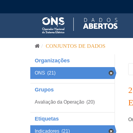
Pular para o conteúdo
CONJUNTOS DE DADOS
Organizações
ONS
(21)
Grupos
Avaliação da Operação
(20)
Etiquetas
Or
Indicadores
(21)