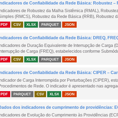
Indicadores de Confiabilidade da Rede Básica: Robustez
Indicadores de Robustez da Malha Sistêmica (RMAL), Robustez
Simples (RMCS), Robustez da Rede Básica (RRB), Robustez da
PDF
CSV
XLSX
PARQUET
JSON
Indicadores de Confiabilidade da Rede Básica: DREQ, FRE
Indicadores de Duração Equivalente de Interrupção de Carga (
Interrupção de Carga (FREQ), estabelecidos conforme Submódu
PDF
CSV
XLSX
PARQUET
JSON
Indicadores de Confiabilidade da Rede Básica: CIPER – Carg
Indicador de Carga Interrompida por Perturbações (CIPER), es
Procedimentos de Rede. O indicador é apresentado nas agregaç
PDF
PARQUET
CSV
XLSX
JSON
Dados dos indicadores de cumprimento de providências:
Indicadores de Evolução do Cumprimento às Providências (EC