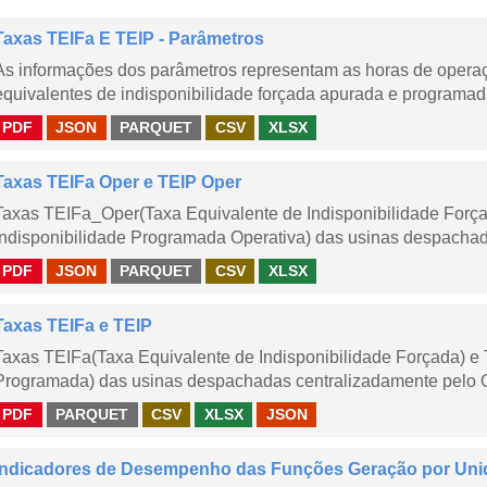
Taxas TEIFa E TEIP - Parâmetros
As informações dos parâmetros representam as horas de operaçã
equivalentes de indisponibilidade forçada apurada e programad
PDF
JSON
PARQUET
CSV
XLSX
Taxas TEIFa Oper e TEIP Oper
Taxas TEIFa_Oper(Taxa Equivalente de Indisponibilidade Forç
Indisponibilidade Programada Operativa) das usinas despachad
PDF
JSON
PARQUET
CSV
XLSX
Taxas TEIFa e TEIP
Taxas TEIFa(Taxa Equivalente de Indisponibilidade Forçada) e 
Programada) das usinas despachadas centralizadamente pelo ONS
PDF
PARQUET
CSV
XLSX
JSON
Indicadores de Desempenho das Funções Geração por Uni