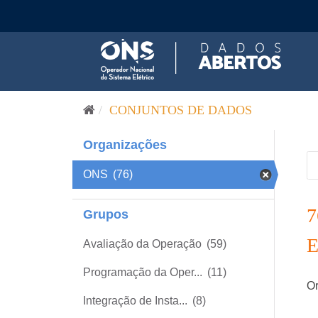
Pular para o conteúdo
CONJUNTOS DE DADOS
Organizações
ONS
(76)
Grupos
Avaliação da Operação
(59)
Programação da Oper...
(11)
Or
Integração de Insta...
(8)