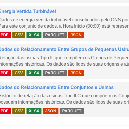
Energia Vertida Turbinável
Dados de energia vertida turbinável consolidados pelo ONS por 
Para este conjunto de dados, a Hora Início (00:00) está represen
PDF
CSV
XLSX
PARQUET
JSON
Dados do Relacionamento Entre Grupos de Pequenas Usin
Relação das usinas Tipo III que compõem os Grupos de Peque
informações históricas. Os dados são lidos de suas origens e at
PDF
CSV
XLSX
PARQUET
JSON
Dados do Relacionamento Entre Conjuntos e Usinas
Histórico de relação das usinas Tipo II-C que compõem os Con
possuem informações históricas. Os dados são lidos de suas ori
PDF
CSV
XLSX
JSON
PARQUET