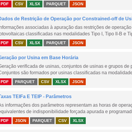
PDF
CSV
XLSX
PARQUET
JSON
Dados de Restrição de Operação por Constrained-off de Us
Informações associadas à apuração das restrições de operação 
fotovoltaicas classificadas nas modalidades Tipo I, Tipo II-B e Ti
PDF
CSV
XLSX
PARQUET
JSON
Geração por Usina em Base Horária
Geração verificada de usinas, conjuntos de usinas e grupos de
Conjuntos são formados por usinas classificadas na modalidade T
PDF
PARQUET
CSV
XLSX
JSON
Taxas TEIFa E TEIP - Parâmetros
As informações dos parâmetros representam as horas de operaçã
equivalentes de indisponibilidade forçada apurada e programad
PDF
JSON
PARQUET
CSV
XLSX