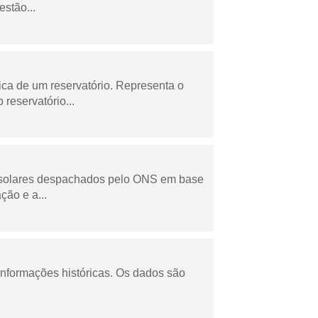
stão...
ica de um reservatório. Representa o
 reservatório...
e solares despachados pelo ONS em base
ção e a...
informações históricas. Os dados são