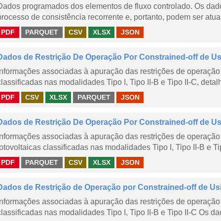
Dados programados dos elementos de fluxo controlado. Os dado
processo de consistência recorrente e, portanto, podem ser atua
PDF
PARQUET
CSV
XLSX
JSON
Dados de Restrição De Operação Por Constrained-off de Usin
Informações associadas à apuração das restrições de operação 
classificadas nas modalidades Tipo I, Tipo II-B e Tipo II-C, detal
PDF
CSV
XLSX
PARQUET
JSON
Dados de Restrição De Operação Por Constrained-off de Usin
Informações associadas à apuração das restrições de operação 
fotovoltaicas classificadas nas modalidades Tipo I, Tipo II-B e Ti
PDF
PARQUET
CSV
XLSX
JSON
Dados de Restrição de Operação por Constrained-off de Us
Informações associadas à apuração das restrições de operação 
classificadas nas modalidades Tipo I, Tipo II-B e Tipo II-C Os da