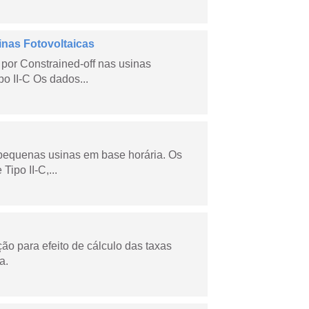
inas Fotovoltaicas
por Constrained-off nas usinas
po II-C Os dados...
 pequenas usinas em base horária. Os
ipo II-C,...
o para efeito de cálculo das taxas
a.