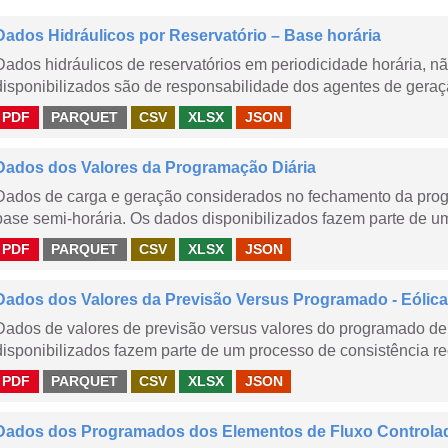
Dados Hidráulicos por Reservatório – Base horária
Dados hidráulicos de reservatórios em periodicidade horária, 
disponibilizados são de responsabilidade dos agentes de geraçã
PDF
PARQUET
CSV
XLSX
JSON
Dados dos Valores da Programação Diária
Dados de carga e geração considerados no fechamento da prog
base semi-horária. Os dados disponibilizados fazem parte de um
PDF
PARQUET
CSV
XLSX
JSON
Dados dos Valores da Previsão Versus Programado - Eólica
Dados de valores de previsão versus valores do programado de 
disponibilizados fazem parte de um processo de consistência rec
PDF
PARQUET
CSV
XLSX
JSON
Dados dos Programados dos Elementos de Fluxo Controla