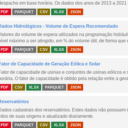
despacho em base horária. Os dados dos anos de 2013 a 2021 e
PDF
PARQUET
CSV
XLSX
JSON
Dados Hidrológicos - Volume de Espera Recomendado
Valores do volume de espera utilizados na programação hidrául
nível máximo a ser atingido, em % do volume útil, de forma que o
PDF
PARQUET
CSV
XLSX
JSON
Fator de Capacidade de Geração Eólica e Solar
Fator de capacidade de usinas e conjuntos de usinas eólicos 
horária. O fator de capacidade é obtido pela relação entre a gera
PDF
CSV
XLSX
PARQUET
JSON
Reservatórios
Dados cadastrais dos reservatórios. Estes dados não possuem 
lidos de suas origens e atualizado diariamente.
PDF
PARQUET
CSV
XLSX
JSON