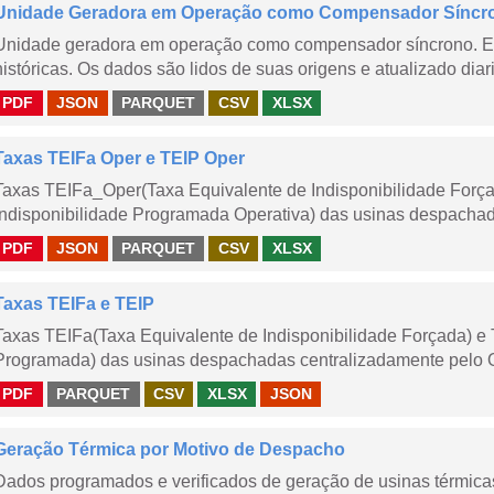
Unidade Geradora em Operação como Compensador Síncr
Unidade geradora em operação como compensador síncrono. E
históricas. Os dados são lidos de suas origens e atualizado dia
PDF
JSON
PARQUET
CSV
XLSX
Taxas TEIFa Oper e TEIP Oper
Taxas TEIFa_Oper(Taxa Equivalente de Indisponibilidade Forç
Indisponibilidade Programada Operativa) das usinas despachad
PDF
JSON
PARQUET
CSV
XLSX
Taxas TEIFa e TEIP
Taxas TEIFa(Taxa Equivalente de Indisponibilidade Forçada) e 
Programada) das usinas despachadas centralizadamente pelo ONS
PDF
PARQUET
CSV
XLSX
JSON
Geração Térmica por Motivo de Despacho
Dados programados e verificados de geração de usinas térmic