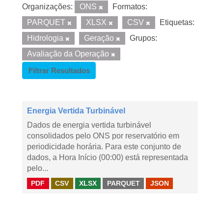
Organizações:
ONS
Formatos:
PARQUET
XLSX
CSV
Etiquetas:
Hidrologia
Geração
Grupos:
Avaliação da Operação
Filtrar Resultados
Energia Vertida Turbinável
Dados de energia vertida turbinável
consolidados pelo ONS por reservatório em
periodicidade horária. Para este conjunto de
dados, a Hora Início (00:00) está representada
pelo...
PDF
CSV
XLSX
PARQUET
JSON