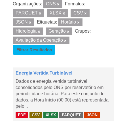
Organizações:
ONS
Formatos:
PARQUET
XLSX
CSV
JSON
Etiquetas:
Horário
Hidrologia
Geração
Grupos:
Avaliação da Operação
Filtrar Resultados
Energia Vertida Turbinável
Dados de energia vertida turbinável
consolidados pelo ONS por reservatório em
periodicidade horária. Para este conjunto de
dados, a Hora Início (00:00) está representada
pelo...
PDF
CSV
XLSX
PARQUET
JSON