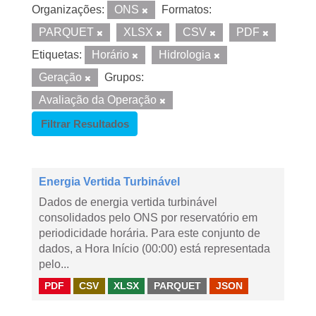
Organizações:
ONS
Formatos:
PARQUET
XLSX
CSV
PDF
Etiquetas:
Horário
Hidrologia
Geração
Grupos:
Avaliação da Operação
Filtrar Resultados
Energia Vertida Turbinável
Dados de energia vertida turbinável
consolidados pelo ONS por reservatório em
periodicidade horária. Para este conjunto de
dados, a Hora Início (00:00) está representada
pelo...
PDF
CSV
XLSX
PARQUET
JSON