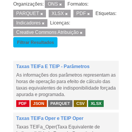
Organizações:
ONS
Formatos:
PARQUET
XLSX
PDF
Etiquetas:
Indicadores
Licenças:
Creative Commons Atribuição
Filtrar Resultados
Taxas TEIFa E TEIP - Parâmetros
As informações dos parâmetros representam as
horas de operação para efeito de cálculo das
taxas equivalentes de indisponibilidade forçada
apurada e programada.
PDF
JSON
PARQUET
CSV
XLSX
Taxas TEIFa Oper e TEIP Oper
Taxas TEIFa_Oper(Taxa Equivalente de