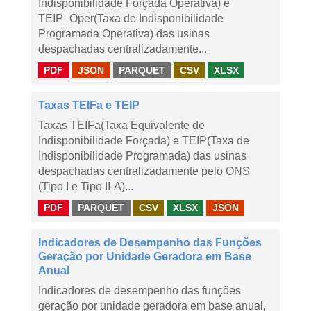
Indisponibilidade Forçada Operativa) e
TEIP_Oper(Taxa de Indisponibilidade
Programada Operativa) das usinas
despachadas centralizadamente...
PDF
JSON
PARQUET
CSV
XLSX
Taxas TEIFa e TEIP
Taxas TEIFa(Taxa Equivalente de
Indisponibilidade Forçada) e TEIP(Taxa de
Indisponibilidade Programada) das usinas
despachadas centralizadamente pelo ONS
(Tipo I e Tipo II-A)...
PDF
PARQUET
CSV
XLSX
JSON
Indicadores de Desempenho das Funções
Geração por Unidade Geradora em Base
Anual
Indicadores de desempenho das funções
geração por unidade geradora em base anual,