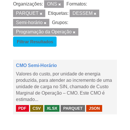
Organizações:
ONS
Formatos:
PARQUET
Etiquetas:
DESSEM
Semi-horário
Grupos:
Programação da Operação
Filtrar Resultados
CMO Semi-Horário
Valores do custo, por unidade de energia
produzida, para atender ao incremento de uma
unidade de carga no SIN, chamado de Custo
Marginal de Operação – CMO. Este CMO é
estimado...
PDF
CSV
XLSX
PARQUET
JSON