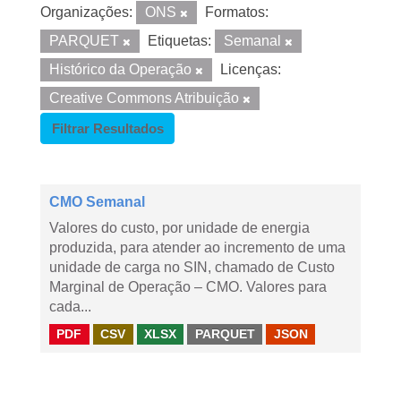
Organizações:
ONS
Formatos:
PARQUET
Etiquetas:
Semanal
Histórico da Operação
Licenças:
Creative Commons Atribuição
Filtrar Resultados
CMO Semanal
Valores do custo, por unidade de energia
produzida, para atender ao incremento de uma
unidade de carga no SIN, chamado de Custo
Marginal de Operação – CMO. Valores para
cada...
PDF
CSV
XLSX
PARQUET
JSON