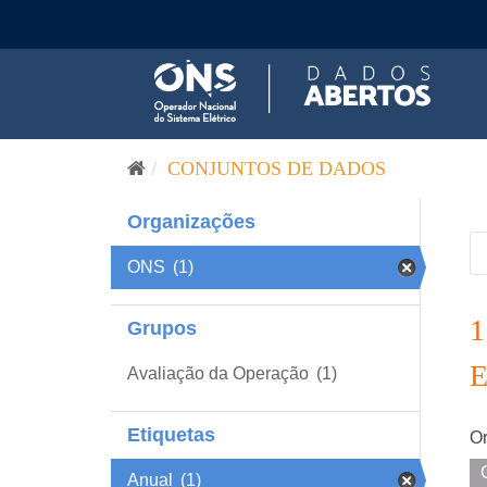
Pular para o conteúdo
CONJUNTOS DE DADOS
Organizações
ONS
(1)
Grupos
Avaliação da Operação
(1)
Etiquetas
Or
Anual
(1)