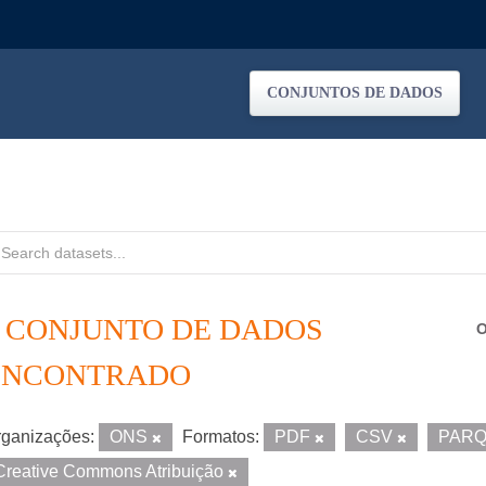
CONJUNTOS DE DADOS
1 CONJUNTO DE DADOS
O
ENCONTRADO
ganizações:
ONS
Formatos:
PDF
CSV
PAR
Creative Commons Atribuição