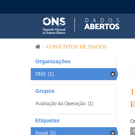
Pular para o conteúdo
CONJUNTOS DE DADOS
Organizações
ONS
(1)
Grupos
Avaliação da Operação
(1)
Etiquetas
Or
Anual
(1)