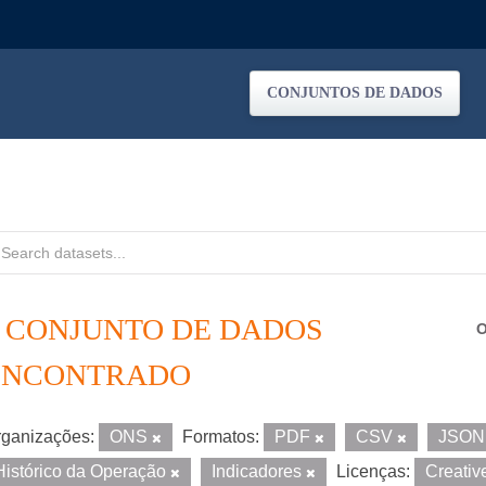
CONJUNTOS DE DADOS
1 CONJUNTO DE DADOS
O
ENCONTRADO
ganizações:
ONS
Formatos:
PDF
CSV
JSO
Histórico da Operação
Indicadores
Licenças:
Creativ