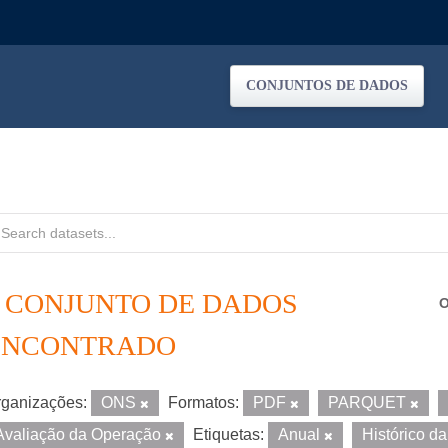
CONJUNTOS DE DADOS
1 CONJUNTO DE DADOS
O
ENCONTRADO
ganizações:
ONS
Formatos:
PDF
PARQUET
Avaliação da Operação
Etiquetas:
Anual
Histórico d