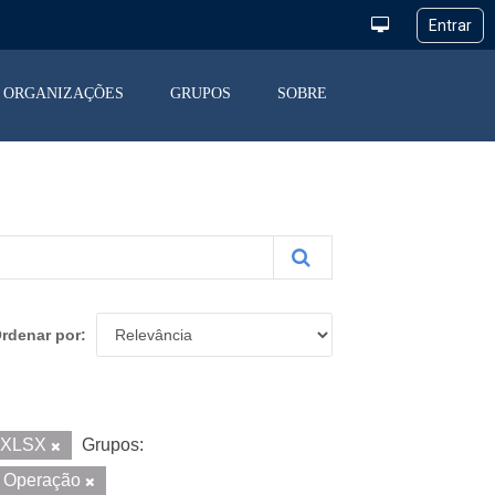
ORGANIZAÇÕES
GRUPOS
SOBRE
rdenar por
XLSX
Grupos:
a Operação