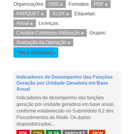
Organizações:
ONS
Formatos:
PDF
PARQUET
XLSX
Etiquetas:
Anual
Licenças:
Creative Commons Atribuição
Grupos:
Avaliação da Operação
Filtrar Resultados
Indicadores de Desempenho das Funções
Geração por Unidade Geradora em Base
Anual
Indicadores de desempenho das funções
geração por unidade geradora em base anual,
conforme estabelecido no Submódulo 9.2 dos
Procedimentos de Rede. Os dados
disponibilizados...
PDF
CSV
XLSX
PARQUET
JSON