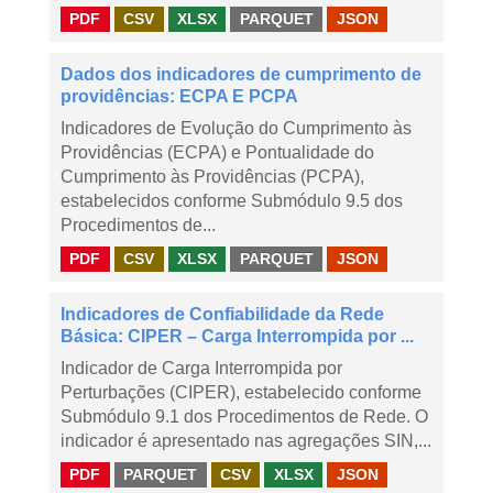
PDF
CSV
XLSX
PARQUET
JSON
Dados dos indicadores de cumprimento de
providências: ECPA E PCPA
Indicadores de Evolução do Cumprimento às
Providências (ECPA) e Pontualidade do
Cumprimento às Providências (PCPA),
estabelecidos conforme Submódulo 9.5 dos
Procedimentos de...
PDF
CSV
XLSX
PARQUET
JSON
Indicadores de Confiabilidade da Rede
Básica: CIPER – Carga Interrompida por ...
Indicador de Carga Interrompida por
Perturbações (CIPER), estabelecido conforme
Submódulo 9.1 dos Procedimentos de Rede. O
indicador é apresentado nas agregações SIN,...
PDF
PARQUET
CSV
XLSX
JSON