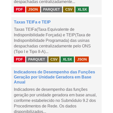
despachadas centralizadamente...
PDF
JSON
PARQUET
CSV
XLSX
Taxas TEIFa e TEIP
Taxas TEIFa(Taxa Equivalente de
Indisponibilidade Forçada) e TEIP(Taxa de
Indisponibilidade Programada) das usinas
despachadas centralizadamente pelo ONS
(Tipo I e Tipo II-A)...
PDF
PARQUET
CSV
XLSX
JSON
Indicadores de Desempenho das Funções
Geração por Unidade Geradora em Base
Anual
Indicadores de desempenho das funções
geração por unidade geradora em base anual,
conforme estabelecido no Submódulo 9.2 dos
Procedimentos de Rede. Os dados
disponibilizados...