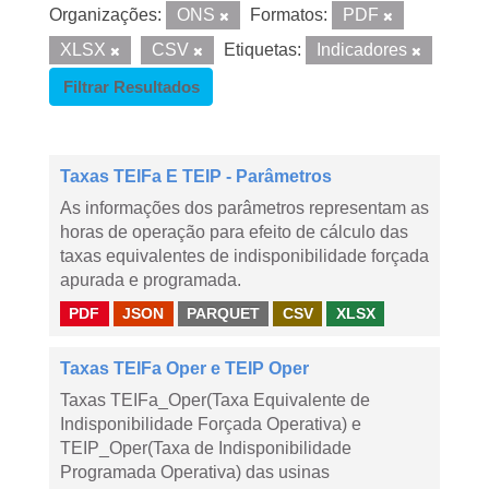
Organizações:
ONS
Formatos:
PDF
XLSX
CSV
Etiquetas:
Indicadores
Filtrar Resultados
Taxas TEIFa E TEIP - Parâmetros
As informações dos parâmetros representam as
horas de operação para efeito de cálculo das
taxas equivalentes de indisponibilidade forçada
apurada e programada.
PDF
JSON
PARQUET
CSV
XLSX
Taxas TEIFa Oper e TEIP Oper
Taxas TEIFa_Oper(Taxa Equivalente de
Indisponibilidade Forçada Operativa) e
TEIP_Oper(Taxa de Indisponibilidade
Programada Operativa) das usinas