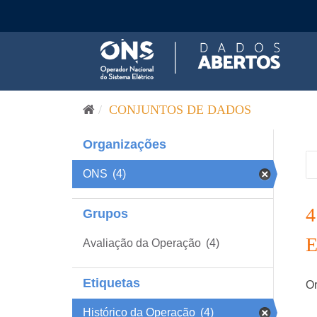
Pular para o conteúdo
CONJUNTOS DE DADOS
Organizações
ONS
(4)
Grupos
Avaliação da Operação
(4)
Etiquetas
Or
Histórico da Operação
(4)