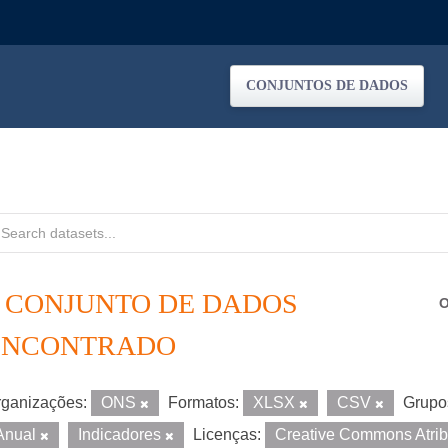
CONJUNTOS DE DADOS
1 CONJUNTO DE DADOS
O
ENCONTRADO
ganizações:
ONS
Formatos:
XLSX
CSV
Grupo
Anual
Indicadores
Licenças:
Creative Commons Atri