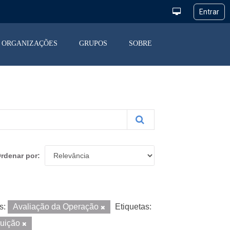
ORGANIZAÇÕES
GRUPOS
SOBRE
rdenar por
s:
Avaliação da Operação
Etiquetas:
buição