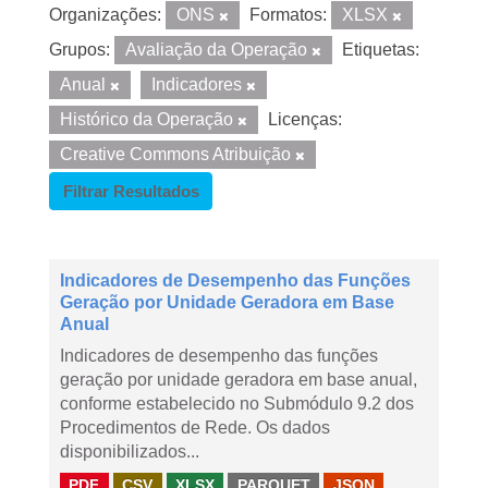
Organizações:
ONS
Formatos:
XLSX
Grupos:
Avaliação da Operação
Etiquetas:
Anual
Indicadores
Histórico da Operação
Licenças:
Creative Commons Atribuição
Filtrar Resultados
Indicadores de Desempenho das Funções
Geração por Unidade Geradora em Base
Anual
Indicadores de desempenho das funções
geração por unidade geradora em base anual,
conforme estabelecido no Submódulo 9.2 dos
Procedimentos de Rede. Os dados
disponibilizados...
PDF
CSV
XLSX
PARQUET
JSON