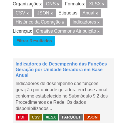
Organizações:
ONS
Formatos:
XLSX
CSV
JSON
Etiquetas:
Anual
Histórico da Operação
Indicadores
Licenças:
Creative Commons Atribuição
Filtrar Resultados
Indicadores de Desempenho das Funções
Geração por Unidade Geradora em Base
Anual
Indicadores de desempenho das funções
geração por unidade geradora em base anual,
conforme estabelecido no Submódulo 9.2 dos
Procedimentos de Rede. Os dados
disponibilizados...
PDF
CSV
XLSX
PARQUET
JSON