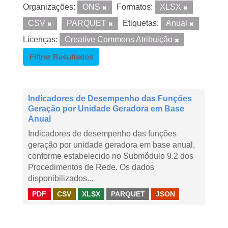
Organizações:
ONS
Formatos:
XLSX
CSV
PARQUET
Etiquetas:
Anual
Licenças:
Creative Commons Atribuição
Filtrar Resultados
Indicadores de Desempenho das Funções
Geração por Unidade Geradora em Base
Anual
Indicadores de desempenho das funções
geração por unidade geradora em base anual,
conforme estabelecido no Submódulo 9.2 dos
Procedimentos de Rede. Os dados
disponibilizados...
PDF
CSV
XLSX
PARQUET
JSON