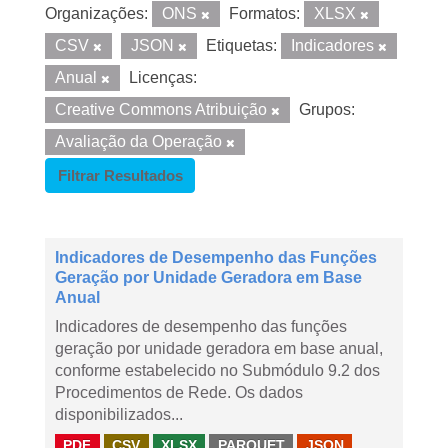
Organizações:
ONS
Formatos:
XLSX
CSV
JSON
Etiquetas:
Indicadores
Anual
Licenças:
Creative Commons Atribuição
Grupos:
Avaliação da Operação
Filtrar Resultados
Indicadores de Desempenho das Funções
Geração por Unidade Geradora em Base
Anual
Indicadores de desempenho das funções
geração por unidade geradora em base anual,
conforme estabelecido no Submódulo 9.2 dos
Procedimentos de Rede. Os dados
disponibilizados...
PDF
CSV
XLSX
PARQUET
JSON