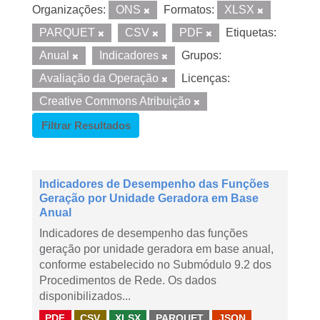
Organizações:
ONS
Formatos:
XLSX
PARQUET
CSV
PDF
Etiquetas:
Anual
Indicadores
Grupos:
Avaliação da Operação
Licenças:
Creative Commons Atribuição
Filtrar Resultados
Indicadores de Desempenho das Funções
Geração por Unidade Geradora em Base
Anual
Indicadores de desempenho das funções
geração por unidade geradora em base anual,
conforme estabelecido no Submódulo 9.2 dos
Procedimentos de Rede. Os dados
disponibilizados...
PDF
CSV
XLSX
PARQUET
JSON