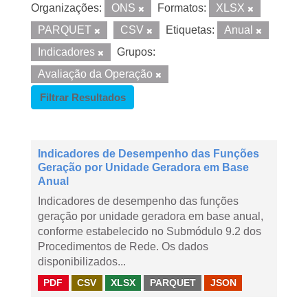
Organizações:
ONS
Formatos:
XLSX
PARQUET
CSV
Etiquetas:
Anual
Indicadores
Grupos:
Avaliação da Operação
Filtrar Resultados
Indicadores de Desempenho das Funções
Geração por Unidade Geradora em Base
Anual
Indicadores de desempenho das funções
geração por unidade geradora em base anual,
conforme estabelecido no Submódulo 9.2 dos
Procedimentos de Rede. Os dados
disponibilizados...
PDF
CSV
XLSX
PARQUET
JSON