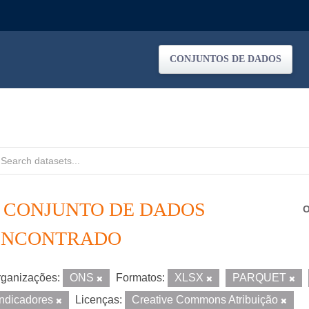
CONJUNTOS DE DADOS
1 CONJUNTO DE DADOS
O
ENCONTRADO
ganizações:
ONS
Formatos:
XLSX
PARQUET
Indicadores
Licenças:
Creative Commons Atribuição