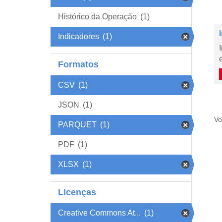
Histórico da Operação
(1)
Indicadores
(1)
Formatos
CSV
(1)
JSON
(1)
Vo
PARQUET
(1)
PDF
(1)
XLSX
(1)
Licenças
Creative Commons At...
(1)