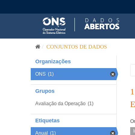
Pular para o conteúdo
CONJUNTOS DE DADOS
Organizações
ONS
(1)
Grupos
Avaliação da Operação
(1)
Etiquetas
Or
Anual
(1)