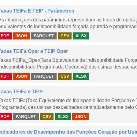
Taxas TEIFa E TEIP - Parâmetros
As informações dos parâmetros representam as horas de operaçã
equivalentes de indisponibilidade forçada apurada e programad
PDF
JSON
PARQUET
CSV
XLSX
Taxas TEIFa Oper e TEIP Oper
Taxas TEIFa_Oper(Taxa Equivalente de Indisponibilidade Forç
Indisponibilidade Programada Operativa) das usinas despachad
PDF
JSON
PARQUET
CSV
XLSX
Taxas TEIFa e TEIP
Taxas TEIFa(Taxa Equivalente de Indisponibilidade Forçada) e 
Programada) das usinas despachadas centralizadamente pelo ONS
PDF
PARQUET
CSV
XLSX
JSON
Indicadores de Desempenho das Funções Geração por Uni