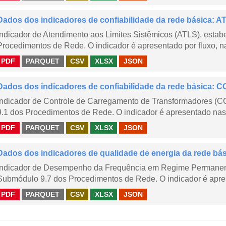
Dados dos indicadores de confiabilidade da rede básica: AT
Indicador de Atendimento aos Limites Sistêmicos (ATLS), esta
Procedimentos de Rede. O indicador é apresentado por fluxo, na
PDF
PARQUET
CSV
XLSX
JSON
Dados dos indicadores de confiabilidade da rede básica: CC
Indicador de Controle de Carregamento de Transformadores (
9.1 dos Procedimentos de Rede. O indicador é apresentado nas
PDF
PARQUET
CSV
XLSX
JSON
Dados dos indicadores de qualidade de energia da rede bá
Indicador de Desempenho da Frequência em Regime Permanent
Submódulo 9.7 dos Procedimentos de Rede. O indicador é apres
PDF
PARQUET
CSV
XLSX
JSON