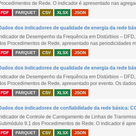
Procedimentos de Rede. O indicador é apresentado nas agregaç
PDF
PARQUET
CSV
XLSX
JSON
Dados dos indicadores de qualidade de energia da rede bá
Indicador de Desempenho da Frequência em Distúrbios – DFD,
dos Procedimentos de Rede, apresentado nas periodicidades me
PDF
PARQUET
CSV
XLSX
JSON
Dados dos indicadores de qualidade de energia da rede bá
Indicador de Desempenho da Frequência em Distúrbios – DFD,
dos Procedimentos de Rede, apresentado por evento. Os dados d
PDF
PARQUET
CSV
XLSX
JSON
Dados dos indicadores de confiabilidade da rede básica: CC
Indicador de Controle de Carregamento de Linhas de Transmis
Submódulo 9.1 dos Procedimentos de Rede. O indicador é apre
PDF
PARQUET
CSV
XLSX
JSON