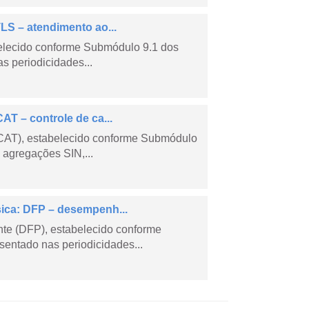
LS – atendimento ao...
belecido conforme Submódulo 9.1 dos
s periodicidades...
AT – controle de ca...
CCAT), estabelecido conforme Submódulo
 agregações SIN,...
sica: DFP – desempenh...
e (DFP), estabelecido conforme
entado nas periodicidades...