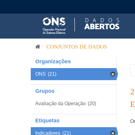
Pular para o conteúdo
CONJUNTOS DE DADOS
Organizações
ONS
(21)
Grupos
Avaliação da Operação
(20)
Etiquetas
Or
Indicadores
(21)