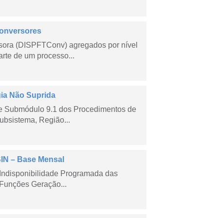
Conversores
sora (DISPFTConv) agregados por nível
rte de um processo...
gia Não Suprida
me Submódulo 9.1 dos Procedimentos de
ubsistema, Região...
SIN – Base Mensal
Indisponibilidade Programada das
Funções Geração...