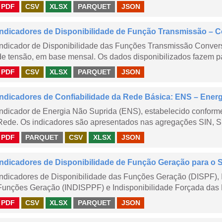
PDF
CSV
XLSX
PARQUET
JSON
Indicadores de Disponibilidade de Função Transmissão – 
Indicador de Disponibilidade das Funções Transmissão Conver
de tensão, em base mensal. Os dados disponibilizados fazem pa
PDF
CSV
XLSX
PARQUET
JSON
Indicadores de Confiabilidade da Rede Básica: ENS – Ener
Indicador de Energia Não Suprida (ENS), estabelecido confor
Rede. Os indicadores são apresentados nas agregações SIN, S
PDF
PARQUET
CSV
XLSX
JSON
Indicadores de Disponibilidade de Função Geração para o 
Indicadores de Disponibilidade das Funções Geração (DISPF), 
Funções Geração (INDISPPF) e Indisponibilidade Forçada das 
PDF
CSV
XLSX
PARQUET
JSON