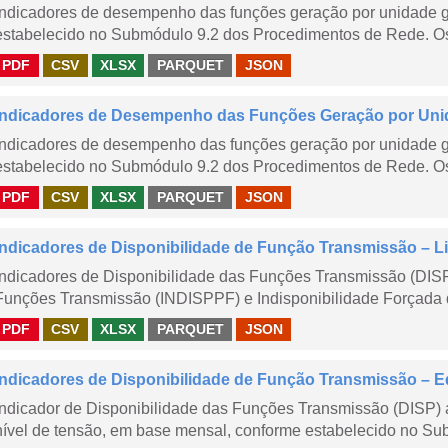
Indicadores de desempenho das funções geração por unidade 
estabelecido no Submódulo 9.2 dos Procedimentos de Rede. Os 
PDF
CSV
XLSX
PARQUET
JSON
Indicadores de Desempenho das Funções Geração por Unid
Indicadores de desempenho das funções geração por unidade 
estabelecido no Submódulo 9.2 dos Procedimentos de Rede. Os 
PDF
CSV
XLSX
PARQUET
JSON
Indicadores de Disponibilidade de Função Transmissão – Li
Indicadores de Disponibilidade das Funções Transmissão (DISP
Funções Transmissão (INDISPPF) e Indisponibilidade Forçada 
PDF
CSV
XLSX
PARQUET
JSON
Indicadores de Disponibilidade de Função Transmissão – E
Indicador de Disponibilidade das Funções Transmissão (DISP) 
nível de tensão, em base mensal, conforme estabelecido no Sub