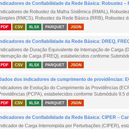
Indicadores de Confiabilidade da Rede Básica: Robustez
Indicadores de Robustez da Malha Sistêmica (RMAL), Robustez
Simples (RMCS), Robustez da Rede Básica (RRB), Robustez da
PDF
CSV
XLSX
PARQUET
JSON
Indicadores de Confiabilidade da Rede Básica: DREQ, FRE
Indicadores de Duração Equivalente de Interrupção de Carga (
Interrupção de Carga (FREQ), estabelecidos conforme Submódu
PDF
CSV
XLSX
PARQUET
JSON
Dados dos indicadores de cumprimento de providências:
Indicadores de Evolução do Cumprimento às Providências (EC
Providências (PCPA), estabelecidos conforme Submódulo 9.5 d
PDF
CSV
XLSX
PARQUET
JSON
Indicadores de Confiabilidade da Rede Básica: CIPER – Carg
Indicador de Carga Interrompida por Perturbações (CIPER), es