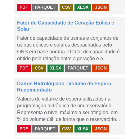
PDF
PARQUET
CSV
XLSX
JSON
Fator de Capacidade de Geração Eólica e
Solar
Fator de capacidade de usinas e conjuntos de
usinas eólicos e solares despachados pelo
ONS em base horária. O fator de capacidade é
obtido pela relação entre a geração e a...
PDF
CSV
XLSX
PARQUET
JSON
Dados Hidrológicos - Volume de Espera
Recomendado
Valores do volume de espera utilizados na
programação hidráulica de um reservatório.
Representa o nível máximo a ser atingido, em
% do volume útil, de forma que o reservatório...
PDF
PARQUET
CSV
XLSX
JSON