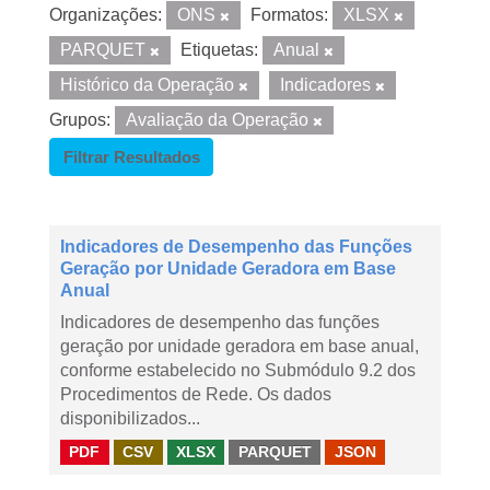
Organizações:
ONS
Formatos:
XLSX
PARQUET
Etiquetas:
Anual
Histórico da Operação
Indicadores
Grupos:
Avaliação da Operação
Filtrar Resultados
Indicadores de Desempenho das Funções
Geração por Unidade Geradora em Base
Anual
Indicadores de desempenho das funções
geração por unidade geradora em base anual,
conforme estabelecido no Submódulo 9.2 dos
Procedimentos de Rede. Os dados
disponibilizados...
PDF
CSV
XLSX
PARQUET
JSON