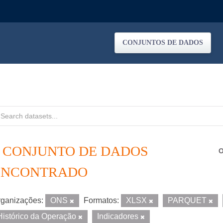
CONJUNTOS DE DADOS
1 CONJUNTO DE DADOS
O
ENCONTRADO
ganizações:
ONS
Formatos:
XLSX
PARQUET
Histórico da Operação
Indicadores