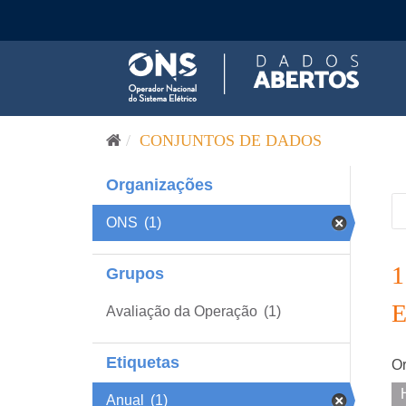
Pular para o conteúdo
CONJUNTOS DE DADOS
Organizações
ONS
(1)
Grupos
Avaliação da Operação
(1)
Etiquetas
Or
Anual
(1)