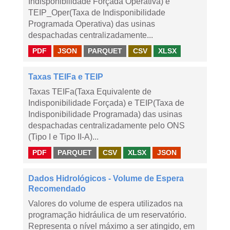
Indisponibilidade Forçada Operativa) e
TEIP_Oper(Taxa de Indisponibilidade
Programada Operativa) das usinas
despachadas centralizadamente...
PDF
JSON
PARQUET
CSV
XLSX
Taxas TEIFa e TEIP
Taxas TEIFa(Taxa Equivalente de
Indisponibilidade Forçada) e TEIP(Taxa de
Indisponibilidade Programada) das usinas
despachadas centralizadamente pelo ONS
(Tipo I e Tipo II-A)...
PDF
PARQUET
CSV
XLSX
JSON
Dados Hidrológicos - Volume de Espera
Recomendado
Valores do volume de espera utilizados na
programação hidráulica de um reservatório.
Representa o nível máximo a ser atingido, em