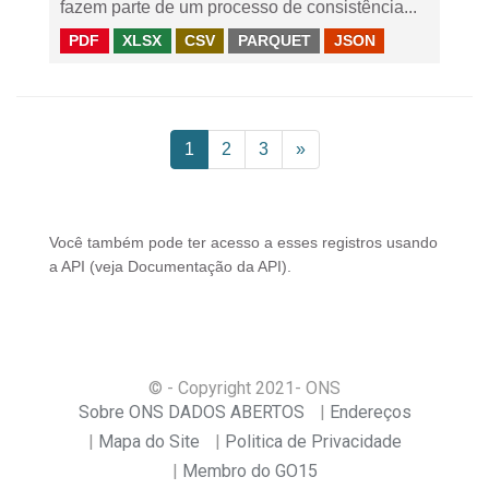
fazem parte de um processo de consistência...
PDF
XLSX
CSV
PARQUET
JSON
1
2
3
»
Você também pode ter acesso a esses registros usando
a
API
(veja
Documentação da API
).
© - Copyright
2021
- ONS
Sobre ONS DADOS ABERTOS
Endereços
Mapa do Site
Politica de Privacidade
Membro do GO15