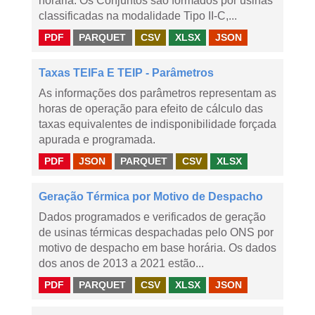
horária. Os Conjuntos são formados por usinas
classificadas na modalidade Tipo II-C,...
PDF
PARQUET
CSV
XLSX
JSON
Taxas TEIFa E TEIP - Parâmetros
As informações dos parâmetros representam as
horas de operação para efeito de cálculo das
taxas equivalentes de indisponibilidade forçada
apurada e programada.
PDF
JSON
PARQUET
CSV
XLSX
Geração Térmica por Motivo de Despacho
Dados programados e verificados de geração
de usinas térmicas despachadas pelo ONS por
motivo de despacho em base horária. Os dados
dos anos de 2013 a 2021 estão...
PDF
PARQUET
CSV
XLSX
JSON