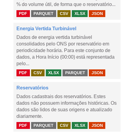
% do volume útil, de forma que o reservatório...
PDF
PARQUET
CSV
XLSX
JSON
Energia Vertida Turbinável
Dados de energia vertida turbinável
consolidados pelo ONS por reservatório em
periodicidade horária. Para este conjunto de
dados, a Hora Início (00:00) está representada
pelo...
PDF
CSV
XLSX
PARQUET
JSON
Reservatórios
Dados cadastrais dos reservatórios. Estes
dados não possuem informações históricas. Os
dados são lidos de suas origens e atualizado
diariamente.
PDF
PARQUET
CSV
XLSX
JSON