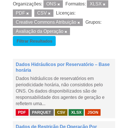
Organizações:
ONS
Formatos:
XLSX
PDF
CSV
Licenças:
Creative Commons Atribuição
Grupos:
Avaliação da Operação
Filtrar Resultados
Dados Hidráulicos por Reservatório – Base
horária
Dados hidráulicos de reservatórios em
periodicidade horária, não consistidos pelo
ONS. Os dados disponibilizados são de
responsabilidade dos agentes de geração e
refletem uma...
PDF
PARQUET
CSV
XLSX
JSON
Dados de Restrição De Operação Por