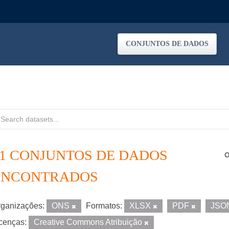
CONJUNTOS DE DADOS
21 CONJUNTOS DE DADOS
O
ENCONTRADOS
ganizações:
ONS
Formatos:
XLSX
PDF
JSO
cenças:
Creative Commons Atribuição