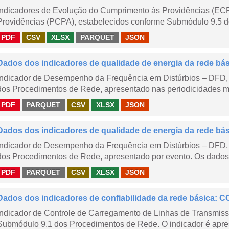
Indicadores de Evolução do Cumprimento às Providências (EC
Providências (PCPA), estabelecidos conforme Submódulo 9.5 d
PDF
CSV
XLSX
PARQUET
JSON
Dados dos indicadores de qualidade de energia da rede bá
Indicador de Desempenho da Frequência em Distúrbios – DFD,
dos Procedimentos de Rede, apresentado nas periodicidades me
PDF
PARQUET
CSV
XLSX
JSON
Dados dos indicadores de qualidade de energia da rede bá
Indicador de Desempenho da Frequência em Distúrbios – DFD,
dos Procedimentos de Rede, apresentado por evento. Os dados d
PDF
PARQUET
CSV
XLSX
JSON
Dados dos indicadores de confiabilidade da rede básica: CC
Indicador de Controle de Carregamento de Linhas de Transmis
Submódulo 9.1 dos Procedimentos de Rede. O indicador é apre