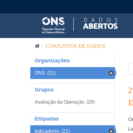
Pular para o conteúdo
CONJUNTOS DE DADOS
Organizações
ONS
(21)
Grupos
Avaliação da Operação
(20)
Etiquetas
Or
Li
Indicadores
(21)