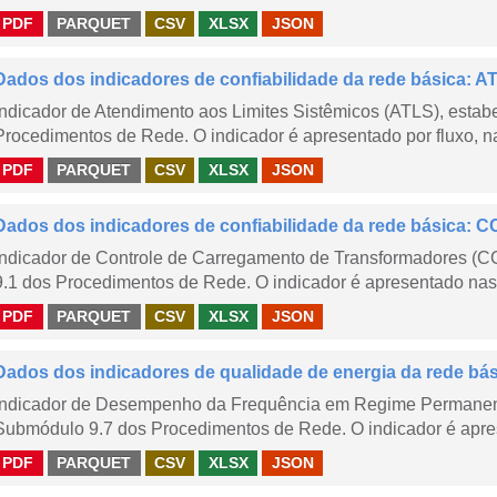
PDF
PARQUET
CSV
XLSX
JSON
Dados dos indicadores de confiabilidade da rede básica: AT
Indicador de Atendimento aos Limites Sistêmicos (ATLS), esta
Procedimentos de Rede. O indicador é apresentado por fluxo, na
PDF
PARQUET
CSV
XLSX
JSON
Dados dos indicadores de confiabilidade da rede básica: CC
Indicador de Controle de Carregamento de Transformadores (
9.1 dos Procedimentos de Rede. O indicador é apresentado nas
PDF
PARQUET
CSV
XLSX
JSON
Dados dos indicadores de qualidade de energia da rede bá
Indicador de Desempenho da Frequência em Regime Permanent
Submódulo 9.7 dos Procedimentos de Rede. O indicador é apres
PDF
PARQUET
CSV
XLSX
JSON