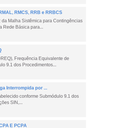
 – RMAL, RMCS, RRB e RRBCS
 da Malha Sistêmica para Contingências
 Rede Básica para...
Q
DREQ), Frequência Equivalente de
lo 9.1 dos Procedimentos...
a Interrompida por ...
tabelecido conforme Submódulo 9.1 dos
ões SIN,...
 ECPA E PCPA