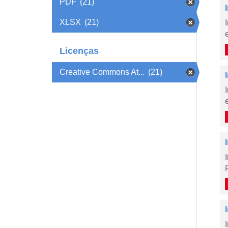
PDF
(21)
XLSX
(21)
Licenças
Creative Commons At...
(21)