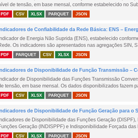
nível de tensão, em base mensal, conforme estabelecido no Sub
PDF
CSV
XLSX
PARQUET
JSON
Indicadores de Confiabilidade da Rede Básica: ENS – Ener
Indicador de Energia Não Suprida (ENS), estabelecido confor
Rede. Os indicadores são apresentados nas agregações SIN, S
PDF
PARQUET
CSV
XLSX
JSON
Indicadores de Disponibilidade de Função Transmissão – 
Indicador de Disponibilidade das Funções Transmissão Conver
de tensão, em base mensal. Os dados disponibilizados fazem pa
PDF
CSV
XLSX
PARQUET
JSON
Indicadores de Disponibilidade de Função Geração para o 
Indicadores de Disponibilidade das Funções Geração (DISPF), 
Funções Geração (INDISPPF) e Indisponibilidade Forçada das 
PDF
CSV
XLSX
PARQUET
JSON