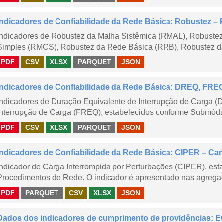
Indicadores de Confiabilidade da Rede Básica: Robustez
Indicadores de Robustez da Malha Sistêmica (RMAL), Robustez
Simples (RMCS), Robustez da Rede Básica (RRB), Robustez da
PDF
CSV
XLSX
PARQUET
JSON
Indicadores de Confiabilidade da Rede Básica: DREQ, FRE
Indicadores de Duração Equivalente de Interrupção de Carga (
Interrupção de Carga (FREQ), estabelecidos conforme Submódu
PDF
CSV
XLSX
PARQUET
JSON
Indicadores de Confiabilidade da Rede Básica: CIPER – Carg
Indicador de Carga Interrompida por Perturbações (CIPER), es
Procedimentos de Rede. O indicador é apresentado nas agregaç
PDF
PARQUET
CSV
XLSX
JSON
Dados dos indicadores de cumprimento de providências: