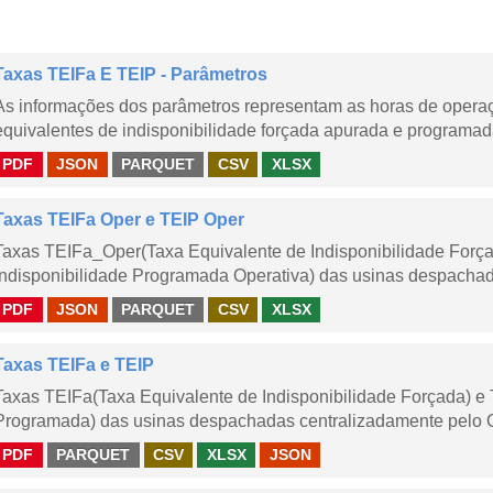
Taxas TEIFa E TEIP - Parâmetros
As informações dos parâmetros representam as horas de operaçã
equivalentes de indisponibilidade forçada apurada e programad
PDF
JSON
PARQUET
CSV
XLSX
Taxas TEIFa Oper e TEIP Oper
Taxas TEIFa_Oper(Taxa Equivalente de Indisponibilidade Forç
Indisponibilidade Programada Operativa) das usinas despachad
PDF
JSON
PARQUET
CSV
XLSX
Taxas TEIFa e TEIP
Taxas TEIFa(Taxa Equivalente de Indisponibilidade Forçada) e 
Programada) das usinas despachadas centralizadamente pelo ONS
PDF
PARQUET
CSV
XLSX
JSON