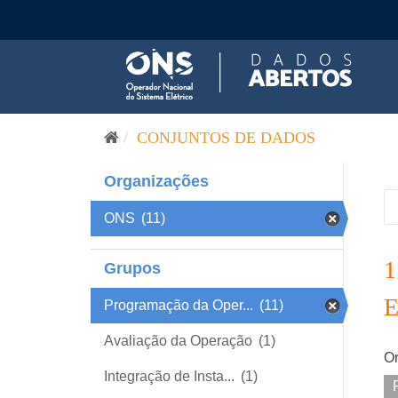
Pular para o conteúdo
CONJUNTOS DE DADOS
Organizações
ONS
(11)
Grupos
Programação da Oper...
(11)
Avaliação da Operação
(1)
Or
Integração de Insta...
(1)