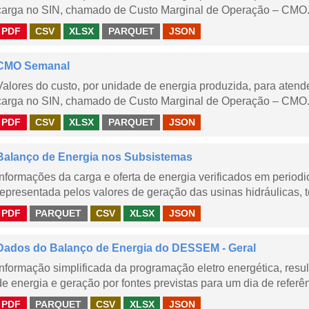
carga no SIN, chamado de Custo Marginal de Operação – CMO.
PDF
CSV
XLSX
PARQUET
JSON
CMO Semanal
Valores do custo, por unidade de energia produzida, para aten
carga no SIN, chamado de Custo Marginal de Operação – CMO. 
PDF
CSV
XLSX
PARQUET
JSON
Balanço de Energia nos Subsistemas
Informações da carga e oferta de energia verificados em periodi
representada pelos valores de geração das usinas hidráulicas, té
PDF
PARQUET
CSV
XLSX
JSON
Dados do Balanço de Energia do DESSEM - Geral
Informação simplificada da programação eletro energética, r
de energia e geração por fontes previstas para um dia de referên
PDF
PARQUET
CSV
XLSX
JSON