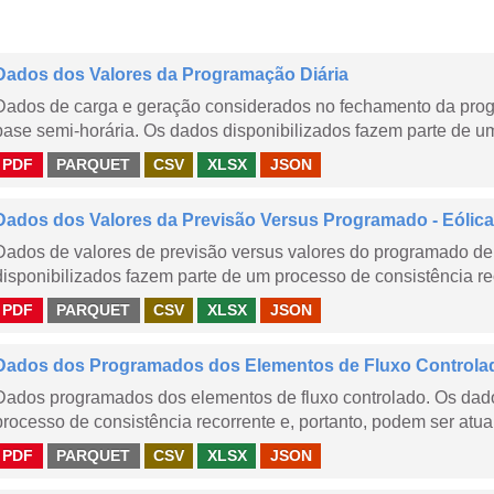
Dados dos Valores da Programação Diária
Dados de carga e geração considerados no fechamento da prog
base semi-horária. Os dados disponibilizados fazem parte de um
PDF
PARQUET
CSV
XLSX
JSON
Dados dos Valores da Previsão Versus Programado - Eólica
Dados de valores de previsão versus valores do programado de 
disponibilizados fazem parte de um processo de consistência rec
PDF
PARQUET
CSV
XLSX
JSON
Dados dos Programados dos Elementos de Fluxo Controla
Dados programados dos elementos de fluxo controlado. Os dado
processo de consistência recorrente e, portanto, podem ser atua
PDF
PARQUET
CSV
XLSX
JSON