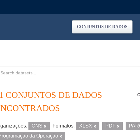
CONJUNTOS DE DADOS
11 CONJUNTOS DE DADOS
O
ENCONTRADOS
ganizações:
ONS
Formatos:
XLSX
PDF
PAR
Programação da Operação