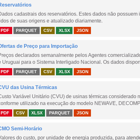
Reservatórios
Dados cadastrais dos reservatórios. Estes dados não possuem 
lidos de suas origens e atualizado diariamente.
PDF
PARQUET
CSV
XLSX
JSON
Ofertas de Preço para Importação
Preços declarados semanalmente pelos Agentes comercializador
e Uruguai para o Sistema Interligado Nacional. Os dados disponi
PDF
PARQUET
CSV
XLSX
JSON
CVU das Usina Térmicas
Custo Variável Unitário (CVU) de usinas térmicas considerado
conforme utilizado na execução do modelo NEWAVE, DECOMP,
PDF
CSV
XLSX
PARQUET
JSON
CMO Semi-Horário
Valores do custo, por unidade de energia produzida, para aten