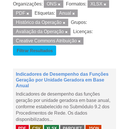
Organizações:
ONS
Formatos:
XLSX
PDF
Etiquetas:
Anual
Histórico da Operação
Grupos:
Avaliação da Operação
Licenças:
Creative Commons Atribuição
Filtrar Resultados
Indicadores de Desempenho das Funções
Geração por Unidade Geradora em Base
Anual
Indicadores de desempenho das funções
geração por unidade geradora em base anual,
conforme estabelecido no Submódulo 9.2 dos
Procedimentos de Rede. Os dados
disponibilizados...
PDF
CSV
XLSX
PARQUET
JSON