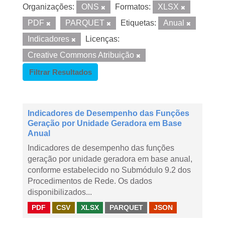
Organizações:
ONS
Formatos:
XLSX
PDF
PARQUET
Etiquetas:
Anual
Indicadores
Licenças:
Creative Commons Atribuição
Filtrar Resultados
Indicadores de Desempenho das Funções
Geração por Unidade Geradora em Base
Anual
Indicadores de desempenho das funções
geração por unidade geradora em base anual,
conforme estabelecido no Submódulo 9.2 dos
Procedimentos de Rede. Os dados
disponibilizados...
PDF
CSV
XLSX
PARQUET
JSON