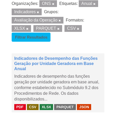
Organizações:
ONS
Etiquetas:
Anual
Indicadores
Grupos:
Avaliação da Operação
Formatos:
XLSX
PARQUET
CSV
Filtrar Resultados
Indicadores de Desempenho das Funções
Geração por Unidade Geradora em Base
Anual
Indicadores de desempenho das funções
geração por unidade geradora em base anual,
conforme estabelecido no Submódulo 9.2 dos
Procedimentos de Rede. Os dados
disponibilizados...
PDF
CSV
XLSX
PARQUET
JSON