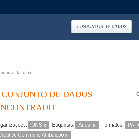
CONJUNTOS DE DADOS
1 CONJUNTO DE DADOS
O
ENCONTRADO
ganizações:
ONS
Etiquetas:
Anual
Formatos:
PAR
Creative Commons Atribuição