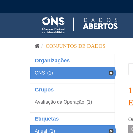
Pular para o conteúdo
CONJUNTOS DE DADOS
Organizações
ONS
(1)
Grupos
Avaliação da Operação
(1)
Etiquetas
Or
Anual
(1)