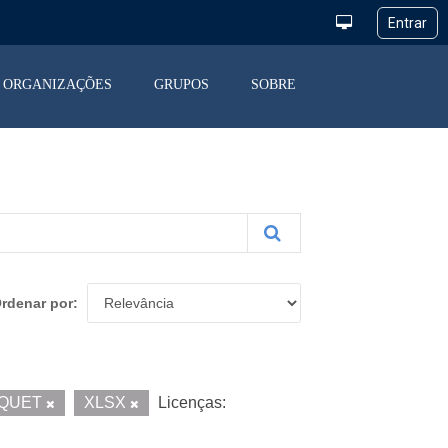
ORGANIZAÇÕES
GRUPOS
SOBRE
rdenar por
QUET
XLSX
Licenças: