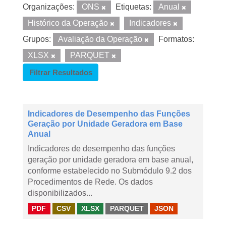
Organizações:
ONS
Etiquetas:
Anual
Histórico da Operação
Indicadores
Grupos:
Avaliação da Operação
Formatos:
XLSX
PARQUET
Filtrar Resultados
Indicadores de Desempenho das Funções
Geração por Unidade Geradora em Base
Anual
Indicadores de desempenho das funções
geração por unidade geradora em base anual,
conforme estabelecido no Submódulo 9.2 dos
Procedimentos de Rede. Os dados
disponibilizados...
PDF
CSV
XLSX
PARQUET
JSON